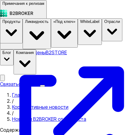
Примечания к релизам
Продукты
Ликвидность
«Под ключ»
WhiteLabel
Отрасли
Документация
Цены
B2STORE
Блог
Компания
Связаться с нами
Главная
/
Корпоративные новости
/
Новости B2BROKER от 9 августа
Содержание