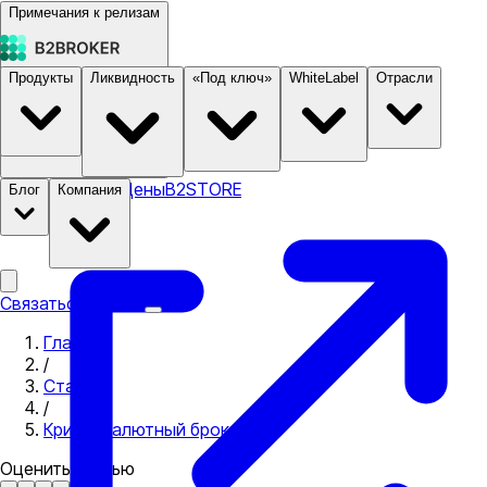
Примечания к релизам
Продукты
Ликвидность
«Под ключ»
WhiteLabel
Отрасли
Документация
Цены
B2STORE
Блог
Компания
Связаться с нами
Главная
/
Статьи
/
Криптовалютный брокер
Оценить статью