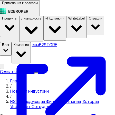
Примечания к релизам
Продукты
Ликвидность
«Под ключ»
WhiteLabel
Отрасли
Документация
Цены
B2STORE
Блог
Компания
Связаться с нами
Главная
/
Новости индустрии
/
FIS — Следующая Финтех-Компания, Которая
Увольняет Сотрудников