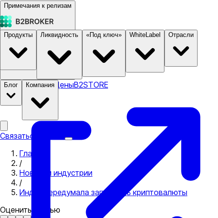
Примечания к релизам
Продукты
Ликвидность
«Под ключ»
WhiteLabel
Отрасли
Документация
Цены
B2STORE
Блог
Компания
Связаться с нами
Главная
/
Новости индустрии
/
Индия передумала запрещать криптовалюты
Оценить статью