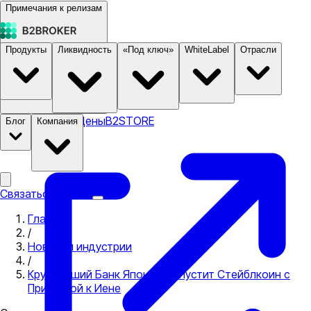
Примечания к релизам
Продукты
Ликвидность
«Под ключ»
WhiteLabel
Отрасли
Документация
Цены
B2STORE
Блог
Компания
Связаться с нами
Главная
/
Новости индустрии
/
Крупнейший Банк Японии Выпустит Стейблкоин с
Привязкой к Иене