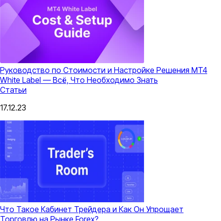
Руководство по Стоимости и Настройке Решения MT4
White Label — Всё, Что Необходимо Знать
Статьи
17.12.23
Что Такое Кабинет Трейдера и Как Он Упрощает
Торговлю на Рынке Forex?