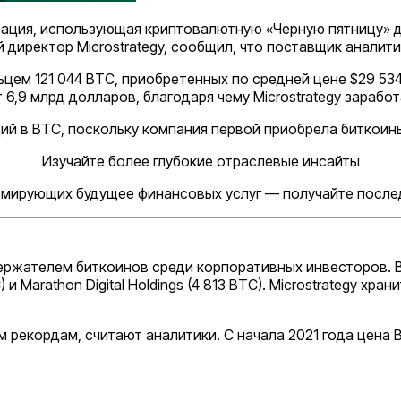
ция, использующая криптовалютную «Черную пятницу» для
 директор Microstrategy, сообщил, что поставщик аналит
льцем 121 044 BTC, приобретенных по средней цене $29 53
 6,9 млрд долларов, благодаря чему Microstrategy зарабо
ий в BTC, поскольку компания первой приобрела биткоины
Изучайте более глубокие отраслевые инсайты
ормирующих будущее финансовых услуг — получайте послед
держателем биткоинов среди корпоративных инвесторов. В
BTC) и Marathon Digital Holdings (4 813 BTC). Microstrategy
м рекордам, считают аналитики. С начала 2021 года цена 