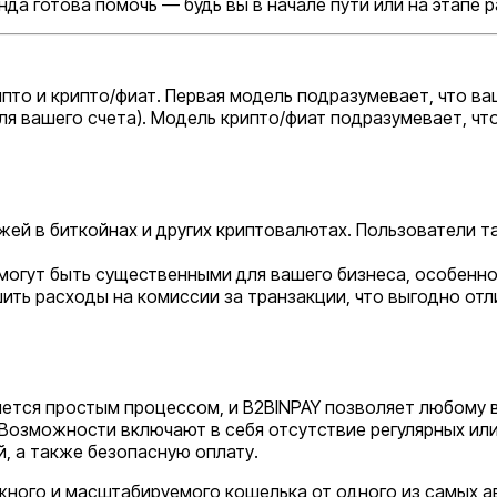
да готова помочь — будь вы в начале пути или на этапе 
пто и крипто/фиат. Первая модель подразумевает, что ва
ля вашего счета). Модель крипто/фиат подразумевает, чт
ей в биткойнах и других криптовалютах. Пользователи т
могут быть существенными для вашего бизнеса, особенн
ть расходы на комиссии за транзакции, что выгодно отл
яется простым процессом, и B2BINPAY позволяет любому 
 Возможности включают в себя отсутствие регулярных или
й, а также безопасную оплату.
жного и масштабируемого кошелька от одного из самых 