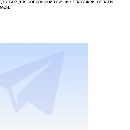
редствов для совершения личных платажей, оплаты
лери.