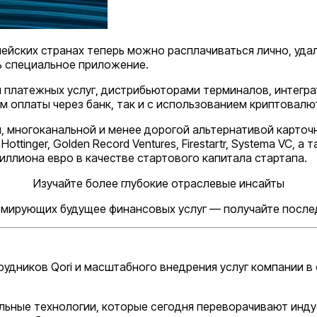
ейских странах теперь можно расплачиваться лично, уда
ь специальное приложение.
 платежных услуг, дистрибьюторами терминалов, интегр
м оплаты через банк, так и с использованием криптовалю
, многоканальной и менее дорогой альтернативой карточ
ttinger, Golden Record Ventures, Firestartr, Systema VC, 
миллиона евро в качестве стартового капитала стартапа.
Изучайте более глубокие отраслевые инсайты
ормирующих будущее финансовых услуг — получайте послед
удников Qori и масштабного внедрения услуг компании в
льные технологии, которые сегодня переворачивают инду