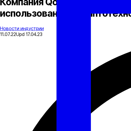
Компания Qori запускает мно
использованием криптотехн
Новости индустрии
11.07.22
Upd
17.04.23