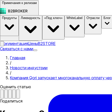
Примечания к релизам
Продукты
Ликвидность
«Под ключ»
WhiteLabel
Отрасли
Блог
Документация
Цены
B2STORE
Связаться с нами
Главная
/
Новости индустрии
/
Компания Qori запускает многоканальную оплату чер
Оценить статью
Поделиться