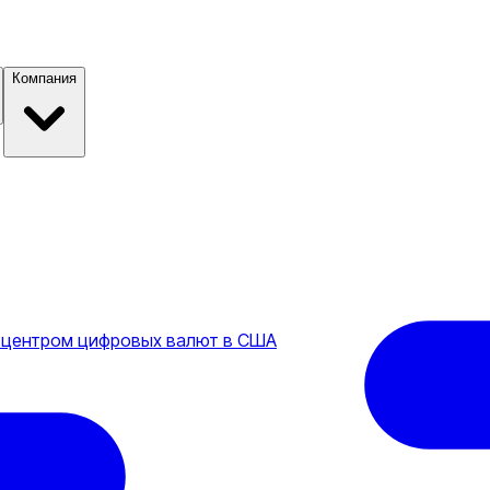
Компания
д центром цифровых валют в США