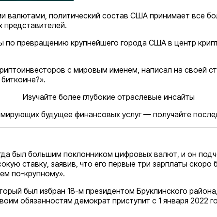
и валютами, политический состав США принимает все бо
х представителей.
 по превращению крупнейшего города США в центр крипто
риптоинвесторов с мировым именем, написал на своей стр
биткоине?».
Изучайте более глубокие отраслевые инсайты
ормирующих будущее финансовых услуг — получайте послед
егда был большим поклонником цифровых валют, и он подч
окую ставку, заявив, что его первые три зарплаты скоро
ем по-крупному».
торый был избран 18-м президентом Бруклинского района
воим обязанностям демократ приступит с 1 января 2022 г