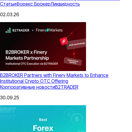
Статьи
Форекс Брокер
Ликвидность
02.03.26
B2BROKER Partners with Finery Markets to Enhance
Institutional Crypto OTC Offering
Корпоративные новости
B2TRADER
30.09.25