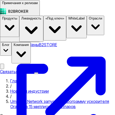
Примечания к релизам
Продукты
Ликвидность
«Под ключ»
WhiteLabel
Отрасли
Документация
Цены
B2STORE
Блог
Компания
Связаться с нами
Главная
/
Новости индустрии
/
Umbrella Network запускает программу ускорителя
Oracle за 15 миллионов долларов