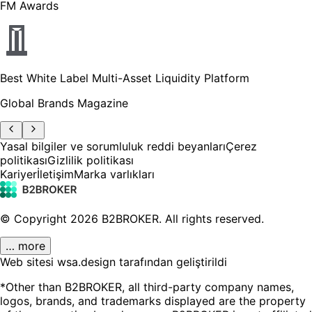
FM Awards
Best White Label Multi-Asset Liquidity Platform
Global Brands Magazine
Yasal bilgiler ve sorumluluk reddi beyanları
Çerez
politikası
Gizlilik politikası
Kariyer
İletişim
Marka varlıkları
© Copyright
2026
B2BROKER.
All rights reserved.
… more
Web sitesi wsa.design tarafından geliştirildi
*Other than B2BROKER, all third-party company names,
logos, brands, and trademarks displayed are the property