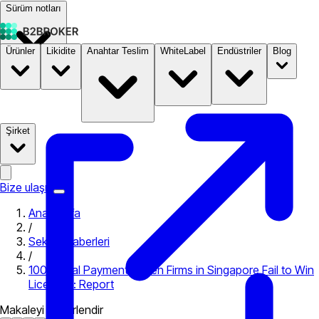
Sürüm notları
Ürünler
Likidite
Anahtar Teslim
WhiteLabel
Endüstriler
Blog
Dokümantasyon
Fiyatlandırma
B2STORE
Şirket
Bize ulaşın
Ana Sayfa
/
Sektör Haberleri
/
100 Digital Payment Token Firms in Singapore Fail to Win
Licenses: Report
Makaleyi değerlendir