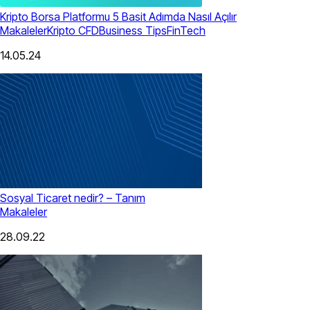
Kripto Borsa Platformu 5 Basit Adımda Nasıl Açılır
Makaleler
Kripto CFD
Business Tips
FinTech
14.05.24
Sosyal Ticaret nedir? – Tanım
Makaleler
28.09.22