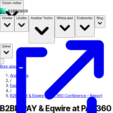
Sürüm notları
Ürünler
Likidite
Anahtar Teslim
WhiteLabel
Endüstriler
Blog
Dokümantasyon
Fiyatlandırma
B2STORE
Şirket
Bize ulaşın
Ana Sayfa
/
Expo
/
B2BINPAY & Eqwire at PAY360 Conference – Report
B2BINPAY & Eqwire at PAY360