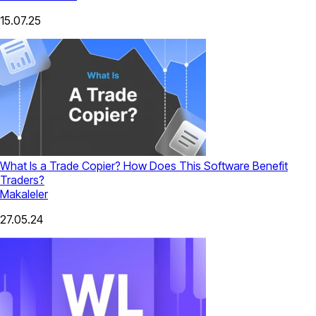
15.07.25
What Is a Trade Copier? How Does This Software Benefit
Traders?
Makaleler
27.05.24