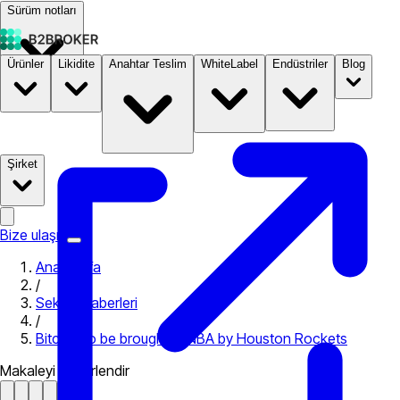
Sürüm notları
Ürünler
Likidite
Anahtar Teslim
WhiteLabel
Endüstriler
Blog
Dokümantasyon
Fiyatlandırma
B2STORE
Şirket
Bize ulaşın
Ana Sayfa
/
Sektör Haberleri
/
Bitcoin to be brought in NBA by Houston Rockets
Makaleyi değerlendir