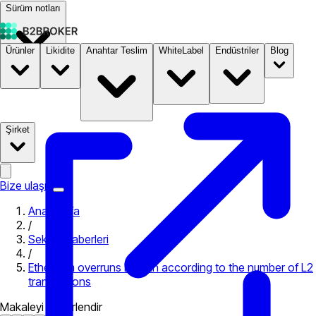
Sürüm notları
Ürünler
Likidite
Anahtar Teslim
WhiteLabel
Endüstriler
Blog
Dokümantasyon
Fiyatlandırma
B2STORE
Şirket
Bize ulaşın
Ana Sayfa
/
Sektör Haberleri
/
Ethereum overruns Bitcoin according to the number of L2
transactions
Makaleyi değerlendir