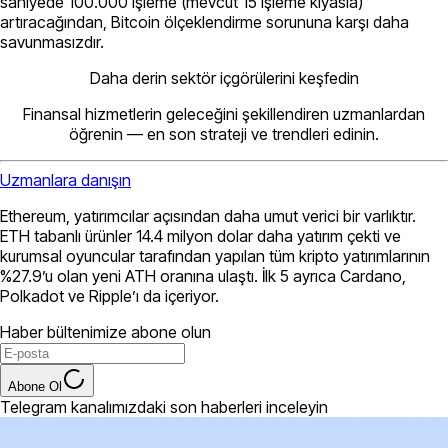
saniyede 100.000 işleme (mevcut 15 işleme kıyasla)
artıracağından, Bitcoin ölçeklendirme sorununa karşı daha
savunmasızdır.
Daha derin sektör içgörülerini keşfedin
Finansal hizmetlerin geleceğini şekillendiren uzmanlardan
öğrenin — en son strateji ve trendleri edinin.
Uzmanlara danışın
Ethereum, yatırımcılar açısından daha umut verici bir varlıktır.
ETH tabanlı ürünler 14.4 milyon dolar daha yatırım çekti ve
kurumsal oyuncular tarafından yapılan tüm kripto yatırımlarının
%27.9’u olan yeni ATH oranına ulaştı. İlk 5 ayrıca Cardano,
Polkadot ve Ripple’ı da içeriyor.
Haber bültenimize abone olun
Abone Ol
Telegram kanalımızdaki son haberleri inceleyin