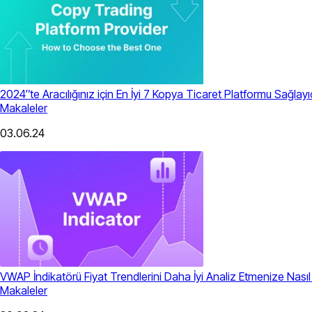
2024″te Aracılığınız için En İyi 7 Kopya Ticaret Platformu Sağlayıc
Makaleler
03.06.24
VWAP İndikatörü Fiyat Trendlerini Daha İyi Analiz Etmenize Nasıl 
Makaleler