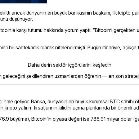
irtti ancak dünyanın en büyük bankasının başkanı, ilk kripto par
ğunu düşünüyor.
itcoin’e karşı tutumu hakkında yorum yaptı: “Bitcoin’i gerçekt
n’i bir sahtekarlık olarak nitelendirmişti. Bugün itibariyle, açıkça f
Daha derin sektör içgörülerini keşfedin
n geleceğini şekillendiren uzmanlardan öğrenin — en son strateji 
hale geliyor. Banka, dünyanın en büyük kurumsal BTC sahibi olan 
er için kripto yatırım fırsatlarının kilidini açma planlarında bir önemli
6.9 büyüme), Bitcoin’in piyasa değeri ise 786.91 milyar dolar (g