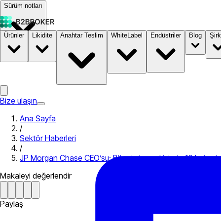
Sürüm notları
Ürünler
Likidite
Anahtar Teslim
WhiteLabel
Endüstriler
Blog
Şirk
Dokümantasyon
Fiyatlandırma
B2STORE
Bize ulaşın
Ana Sayfa
/
Sektör Haberleri
/
JP Morgan Chase CEO’su: Bitcoin beş yıl içinde 10 kat artab
Makaleyi değerlendir
Paylaş