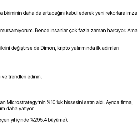
a biriminin daha da artacağını kabul ederek yeni rekorlara imza
en umursamıyorum. Bence insanlar çok fazla zaman harcıyor. Ama
ikrini değiştirse de Dimon, kripto yatırımında ilk adımları
ve trendleri edinin.
Microstrategy’nin %10’luk hissesini satın aldı. Ayrıca firma,
 adım daha yatıyor.
eçen yıl içinde %295.4 büyüme).