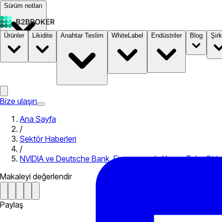
Sürüm notları
Ürünler
Likidite
Anahtar Teslim
WhiteLabel
Endüstriler
Blog
Şirk
Dokümantasyon
Fiyatlandırma
B2STORE
Bize ulaşın
Ana Sayfa
/
Sektör Haberleri
/
NVIDIA ve Deutsche Bank, Finansmanda Yapay Zeka Girişi
Makaleyi değerlendir
Paylaş