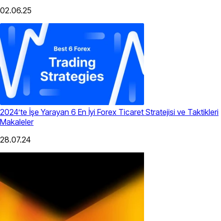
02.06.25
2024’te İşe Yarayan 6 En İyi Forex Ticaret Stratejisi ve Taktikleri
Makaleler
28.07.24