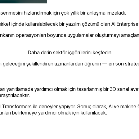
nmesini hızlandırmak için çok yıllık bir anlaşma imzaladı.
rket içinde kullanılabilecek bir yazılım çözümü olan AI Enterprise
nkanın operasyonları boyunca uygulamalar oluşturmayı amaçlamaktad
Daha derin sektör içgörülerini keşfedin
n geleceğini şekillendiren uzmanlardan öğrenin — en son strateji 
ruları yanıtlamada yardımcı olmak için tasarlanmış bir 3D sanal ava
aştırılacaktır.
l Transformers ile deneyler yapıyor. Sonuç olarak, AI ve makine öğ
orunları belirlemeye yardımcı olmak için kullanılacak.