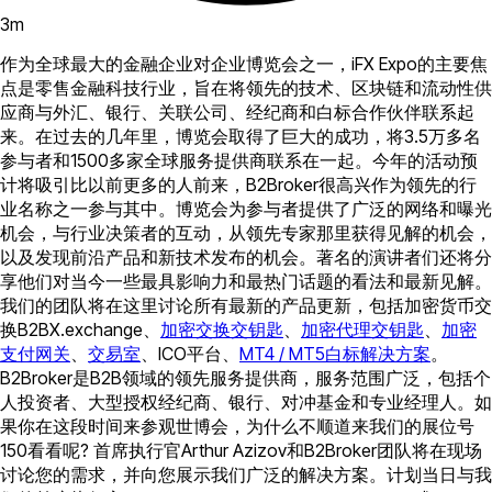
3
m
作为全球最大的金融企业对企业博览会之一，iFX Expo的主要焦
点是零售金融科技行业，旨在将领先的技术、区块链和流动性供
应商与外汇、银行、关联公司、经纪商和白标合作伙伴联系起
来。在过去的几年里，博览会取得了巨大的成功，将3.5万多名
参与者和1500多家全球服务提供商联系在一起。今年的活动预
计将吸引比以前更多的人前来，B2Broker很高兴作为领先的行
业名称之一参与其中。博览会为参与者提供了广泛的网络和曝光
机会，与行业决策者的互动，从领先专家那里获得见解的机会，
以及发现前沿产品和新技术发布的机会。著名的演讲者们还将分
享他们对当今一些最具影响力和最热门话题的看法和最新见解。
我们的团队将在这里讨论所有最新的产品更新，包括加密货币交
换B2BX.exchange、
加密交换交钥匙
、
加密代理交钥匙
、
加密
支付网关
、
交易室
、ICO平台、
MT4 / MT5白标解决方案
。
B2Broker是B2B领域的领先服务提供商，服务范围广泛，包括个
人投资者、大型授权经纪商、银行、对冲基金和专业经理人。如
果你在这段时间来参观世博会，为什么不顺道来我们的展位号
150看看呢? 首席执行官Arthur Azizov和B2Broker团队将在现场
讨论您的需求，并向您展示我们广泛的解决方案。计划当日与我