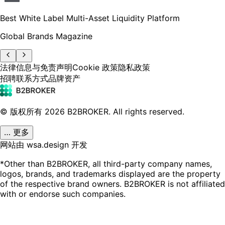
Best White Label Multi-Asset Liquidity Platform
Global Brands Magazine
法律信息与免责声明
Cookie 政策
隐私政策
招聘
联系方式
品牌资产
© 版权所有
2026
B2BROKER.
All rights reserved.
… 更多
网站由 wsa.design 开发
*Other than B2BROKER, all third-party company names,
logos, brands, and trademarks displayed are the property
of the respective brand owners. B2BROKER is not affiliated
with or endorse such companies.