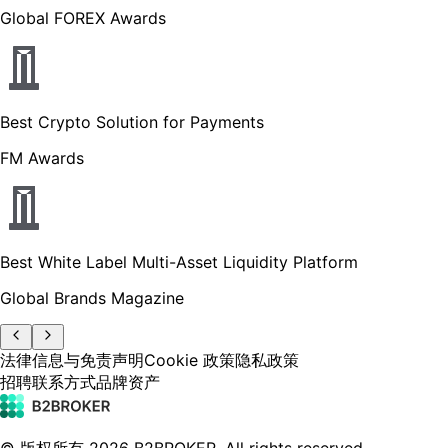
Global FOREX Awards
Best Crypto Solution for Payments
FM Awards
Best White Label Multi-Asset Liquidity Platform
Global Brands Magazine
法律信息与免责声明
Cookie 政策
隐私政策
招聘
联系方式
品牌资产
© 版权所有
2026
B2BROKER.
All rights reserved.