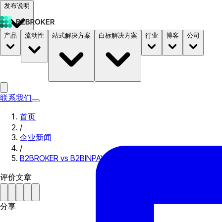
发布说明
产品
流动性
站式解决方案
白标解决方案
行业
博客
公司
文档
定价
B2STORE
联系我们
首页
/
企业新闻
/
B2BROKER vs B2BINPAY: B2Broker在公司友谊足球赛中以
评价文章
分享