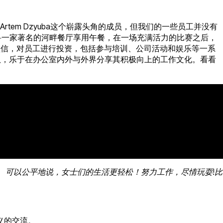
em Dzyuba这个崭露头角的成员，但我们的一些员工并没有
莫斯科一家著名的河畔餐厅享用午餐，在一场充满活力的比赛之后，
始人坚信，对员工进行投资，包括参与培训、公司活动和娱乐等一系
团队，乐于在办公室内外与外界分享其积极向上的工作文化。看看
赛中。 可以公平地说，女士们的生活更轻松！努力工作，尽情玩耍!比
义的交流。