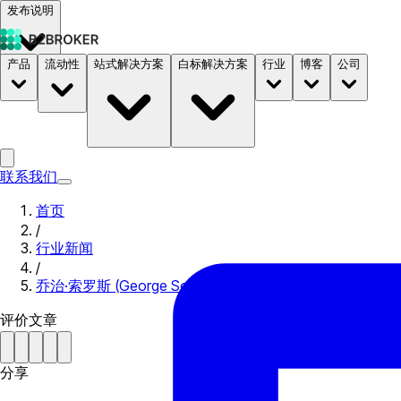
发布说明
产品
流动性
站式解决方案
白标解决方案
行业
博客
公司
文档
定价
B2STORE
联系我们
首页
/
行业新闻
/
乔治·索罗斯 (George Soros) 投资加密货币
评价文章
分享