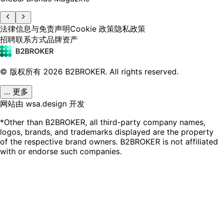
法律信息与免责声明
Cookie 政策
隐私政策
招聘
联系方式
品牌资产
© 版权所有
2026
B2BROKER.
All rights reserved.
… 更多
网站由 wsa.design 开发
*Other than B2BROKER, all third-party company names,
logos, brands, and trademarks displayed are the property
of the respective brand owners. B2BROKER is not affiliated
with or endorse such companies.