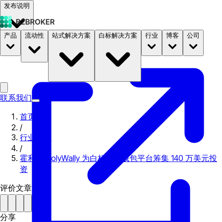
发布说明
产品
流动性
站式解决方案
白标解决方案
行业
博客
公司
文档
定价
B2STORE
联系我们
首页
/
行业新闻
/
霍利华 HolyWally 为白标数字钱包平台筹集 140 万美元投
资
评价文章
分享