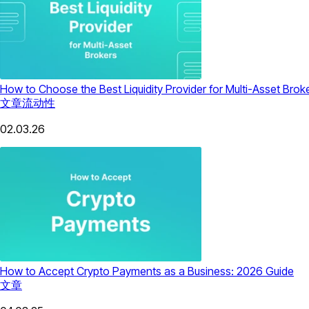
How to Choose the Best Liquidity Provider for Multi-Asset Brok
文章
流动性
02.03.26
How to Accept Crypto Payments as a Business: 2026 Guide
文章