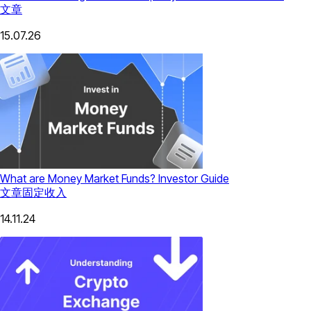
文章
15.07.26
What are Money Market Funds? Investor Guide
文章
固定收入
14.11.24