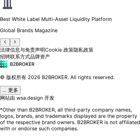
Best White Label Multi-Asset Liquidity Platform
Global Brands Magazine
法律信息与免责声明
Cookie 政策
隐私政策
招聘
联系方式
品牌资产
© 版权所有
2026
B2BROKER.
All rights reserved.
… 更多
网站由 wsa.design 开发
*Other than B2BROKER, all third-party company names,
logos, brands, and trademarks displayed are the property
of the respective brand owners. B2BROKER is not affiliated
with or endorse such companies.