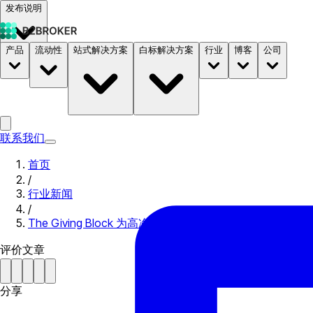
发布说明
产品
流动性
站式解决方案
白标解决方案
行业
博客
公司
文档
定价
B2STORE
联系我们
首页
/
行业新闻
/
The Giving Block 为高净值个人推出加密捐赠服务
评价文章
分享