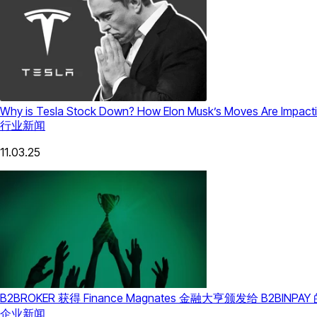
Why is Tesla Stock Down? How Elon Musk’s Moves Are Impacti
行业新闻
11.03.25
B2BROKER 获得 Finance Magnates 金融大亨颁发给 B2BI
企业新闻