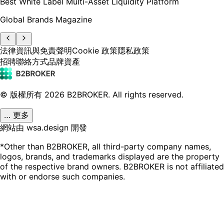
Best White Label Multi-Asset Liquidity Platform
Global Brands Magazine
法律資訊與免責聲明
Cookie 政策
隱私政策
招聘
聯絡方式
品牌資產
© 版權所有
2026
B2BROKER.
All rights reserved.
… 更多
網站由 wsa.design 開發
*Other than B2BROKER, all third-party company names,
logos, brands, and trademarks displayed are the property
of the respective brand owners. B2BROKER is not affiliated
with or endorse such companies.