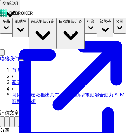
發布說明
產品
流動性
站式解決方案
白標解決方案
行業
部落格
公司
文件
定價
B2STORE
聯絡我們
首頁
/
產業新聞
/
阿爾法羅密歐推出具有 NFT 的新型電動混合動力 SUV，
區塊鏈技術
評價文章
分享