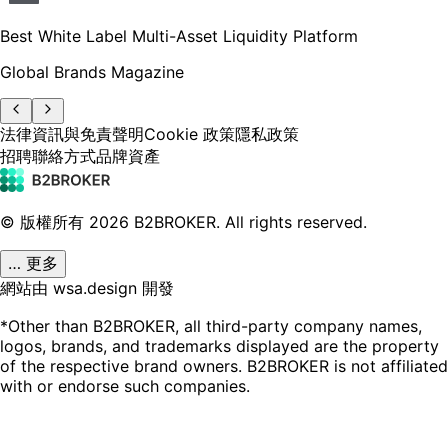
Best White Label Multi-Asset Liquidity Platform
Global Brands Magazine
法律資訊與免責聲明
Cookie 政策
隱私政策
招聘
聯絡方式
品牌資產
© 版權所有
2026
B2BROKER.
All rights reserved.
… 更多
網站由 wsa.design 開發
*Other than B2BROKER, all third-party company names,
logos, brands, and trademarks displayed are the property
of the respective brand owners. B2BROKER is not affiliated
with or endorse such companies.