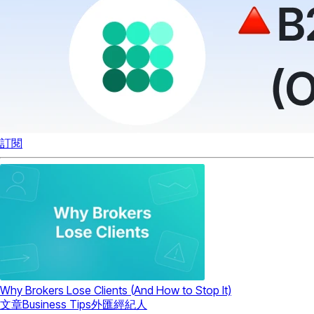
訂閱
Why Brokers Lose Clients (And How to Stop It)
文章
Business Tips
外匯經紀人