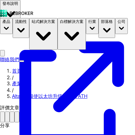
發布說明
產品
流動性
站式解決方案
白標解決方案
行業
部落格
公司
文件
定價
B2STORE
聯絡我們
首頁
/
產業新聞
/
Altair 升级使以太坊升级为新的 ATH
評價文章
分享