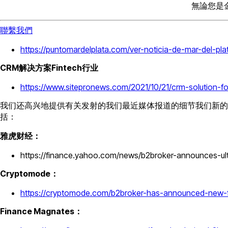
無論您是
聯繫我們
https://puntomardelplata.com/ver-noticia-de-mar-del-p
CRM解决方案Fintech行业
https://www.sitepronews.com/2021/10/21/crm-solution-for
我们还高兴地提供有关发射的我们最近媒体报道的细节我们新
括：
雅虎财经：
https://finance.yahoo.com/news/b2broker-announces-ul
Cryptomode：
https://cryptomode.com/b2broker-has-announced-new-feat
Finance Magnates：