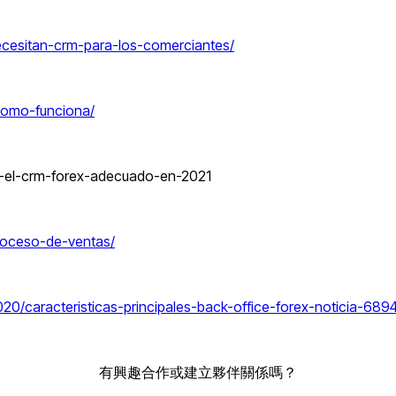
necesitan-crm-para-los-comerciantes/
-como-funciona/
r-el-crm-forex-adecuado-en-2021
roceso-de-ventas/
020/caracteristicas-principales-back-office-forex-noticia-68
有興趣合作或建立夥伴關係嗎？