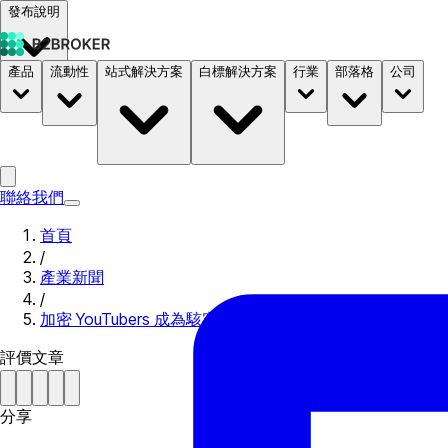
發布說明
產品
流動性
站式解決方案
白標解決方案
行業
部落格
公司
文件
定價
B2STORE
聯絡我們
首頁
/
產業新聞
/
加密 YouTubers 成為駭客和企圖詐騙的受害者
評價文章
分享