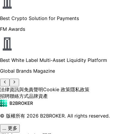
Best Crypto Solution for Payments
FM Awards
Best White Label Multi-Asset Liquidity Platform
Global Brands Magazine
法律資訊與免責聲明
Cookie 政策
隱私政策
招聘
聯絡方式
品牌資產
© 版權所有
2026
B2BROKER.
All rights reserved.
… 更多