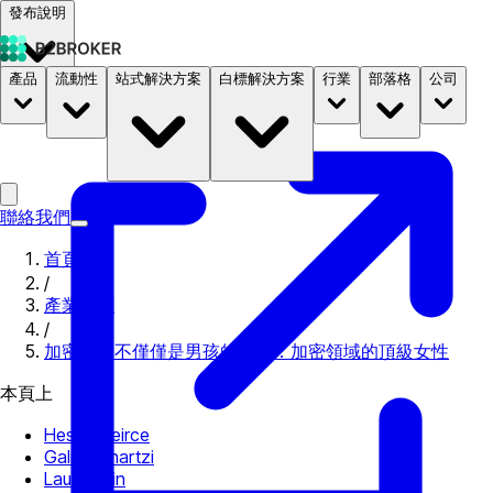
發布說明
產品
流動性
站式解決方案
白標解決方案
行業
部落格
公司
文件
定價
B2STORE
聯絡我們
首頁
/
產業新聞
/
加密貨幣不僅僅是男孩的遊戲：加密領域的頂級女性
本頁上
Hester Peirce
Galia Benartzi
Laura Shin