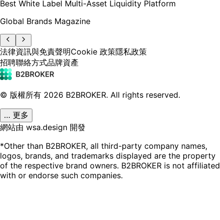
Best White Label Multi-Asset Liquidity Platform
Global Brands Magazine
法律資訊與免責聲明
Cookie 政策
隱私政策
招聘
聯絡方式
品牌資產
© 版權所有
2026
B2BROKER.
All rights reserved.
… 更多
網站由 wsa.design 開發
*Other than B2BROKER, all third-party company names,
logos, brands, and trademarks displayed are the property
of the respective brand owners. B2BROKER is not affiliated
with or endorse such companies.