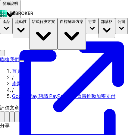
發布說明
產品
流動性
站式解決方案
白標解決方案
行業
部落格
公司
文件
定價
B2STORE
聯絡我們
首頁
/
產業新聞
/
Google Pay 聘請 PayPal Exec 負責推動加密支付
評價文章
分享