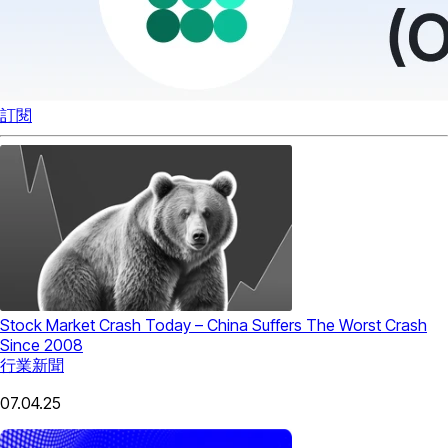
訂閱
Stock Market Crash Today – China Suffers The Worst Crash
Since 2008
行業新聞
07.04.25