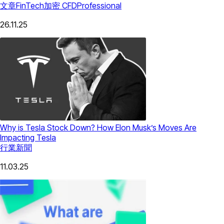
文章
FinTech
加密 CFD
Professional
26.11.25
Why is Tesla Stock Down? How Elon Musk’s Moves Are
Impacting Tesla
行業新聞
11.03.25