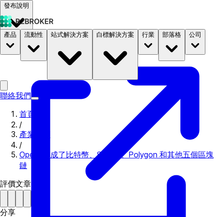
發布說明
產品
流動性
站式解決方案
白標解決方案
行業
部落格
公司
文件
定價
B2STORE
聯絡我們
首頁
/
產業新聞
/
Opera 集成了比特幣、Solana、Polygon 和其他五個區塊
鏈
評價文章
分享