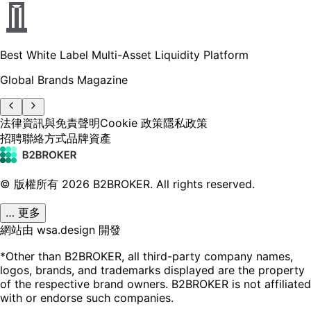
Best White Label Multi-Asset Liquidity Platform
Global Brands Magazine
法律資訊與免責聲明
Cookie 政策
隱私政策
招聘
聯絡方式
品牌資產
© 版權所有
2026
B2BROKER.
All rights reserved.
… 更多
網站由 wsa.design 開發
*Other than B2BROKER, all third-party company names,
logos, brands, and trademarks displayed are the property
of the respective brand owners. B2BROKER is not affiliated
with or endorse such companies.