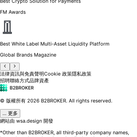
Best Crypto Solution for Payments
FM Awards
Best White Label Multi-Asset Liquidity Platform
Global Brands Magazine
法律資訊與免責聲明
Cookie 政策
隱私政策
招聘
聯絡方式
品牌資產
© 版權所有
2026
B2BROKER.
All rights reserved.
… 更多
網站由 wsa.design 開發
*Other than B2BROKER, all third-party company names,