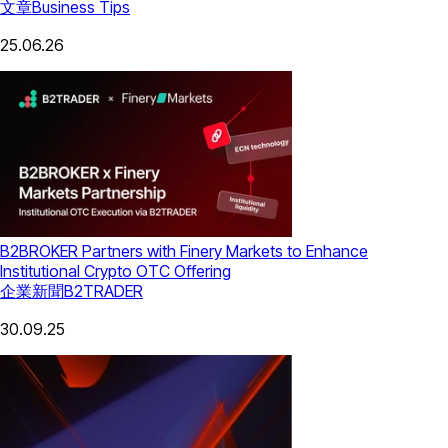
文章
Business Tips
25.06.26
B2BROKER Partners with Finery Markets to Enhance
Institutional Crypto OTC Offering
企業新聞
B2TRADER
30.09.25