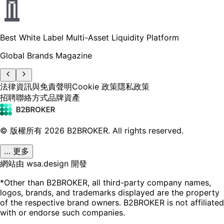
Best White Label Multi-Asset Liquidity Platform
Global Brands Magazine
法律資訊與免責聲明
Cookie 政策
隱私政策
招聘
聯絡方式
品牌資產
© 版權所有
2026
B2BROKER.
All rights reserved.
… 更多
網站由 wsa.design 開發
*Other than B2BROKER, all third-party company names,
logos, brands, and trademarks displayed are the property
of the respective brand owners. B2BROKER is not affiliated
with or endorse such companies.