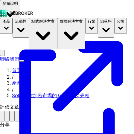
發布說明
產品
流動性
站式解決方案
白標解決方案
行業
部落格
公司
文件
定價
B2STORE
聯絡我們
首頁
/
產業新聞
/
Solana 在加密市場的 G4 中首次亮相
評價文章
分享