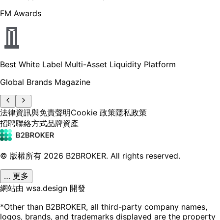
FM Awards
Best White Label Multi-Asset Liquidity Platform
Global Brands Magazine
法律資訊與免責聲明
Cookie 政策
隱私政策
招聘
聯絡方式
品牌資產
© 版權所有
2026
B2BROKER.
All rights reserved.
… 更多
網站由 wsa.design 開發
*Other than B2BROKER, all third-party company names,
logos, brands, and trademarks displayed are the property