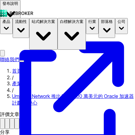
發布說明
產品
流動性
站式解決方案
白標解決方案
行業
部落格
公司
文件
定價
B2STORE
聯絡我們
首頁
/
產業新聞
/
Umbrella Network 推出價值 1500 萬美元的 Oracle 加速器
計劃 去中心
評價文章
分享