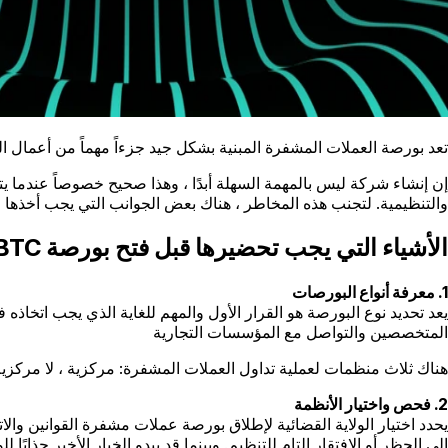
تعد بورصة العملات المشفرة المبنية بشكل جيد جزءاً مهماً من أعمال ال
إن إنشاء شركة ليس بالمهمة السهلة أبدًا ، وهذا صحيح خصوصاً عندما يت
والتنظيمية. لتجنب هذه المخاطر ، هناك بعض الجوانب التي يجب أخذها 
الأشياء التي يجب تحضيرها قبل فتح بورصة BTC
1. معرفة أنواع البورصات
يعد تحديد نوع البورصة هو القرار الأول والمهم للغاية الذي يجب اتخاذ
المتخصصين والتواصل مع المؤسسات التجارية
هناك ثلاث منظمات لعملية تداول العملات المشفرة: مركزية ، لا مركزية ، ومختلطة. وفقًا
2. فحص واختيار الأنظمة
يحدد اختيار الولاية القضائية لإطلاق بورصة عملات مشفرة القوانين والا
إلى الحظر أو الافتقار التام للتنظيم. وبينما قد يبدو الخيار الأخير جذاب