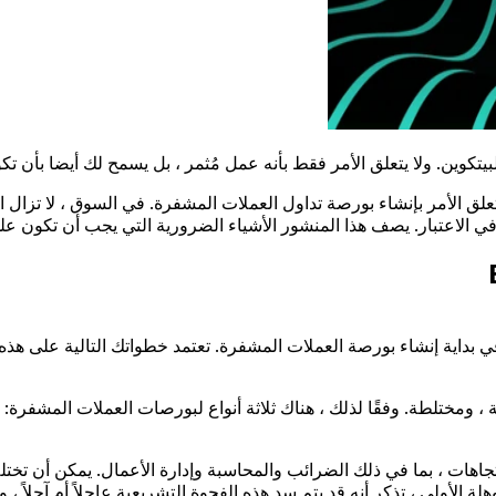
بيتكوين. ولا يتعلق الأمر فقط بأنه عمل مُثمر ، بل يسمح لك أيضا بأن
علق الأمر بإنشاء بورصة تداول العملات المشفرة. في السوق ، لا تزال ا
في الاعتبار. يصف هذا المنشور الأشياء الضرورية التي يجب أن تكون ع
ه في بداية إنشاء بورصة العملات المشفرة. تعتمد خطواتك التالية على ه
 لذلك ، هناك ثلاثة أنواع لبورصات العملات المشفرة: المركزية (CEX) واللامركزية (DEX
تجاهات ، بما في ذلك الضرائب والمحاسبة وإدارة الأعمال. يمكن أن تختل
ًا للوهلة الأولى ، تذكر أنه قد يتم سد هذه الفجوة التشريعية عاجلاً أم آ