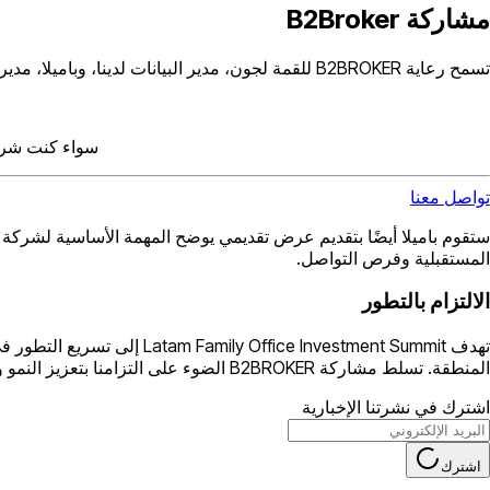
مشاركة B2Broker
تسمح رعاية B2BROKER للقمة لجون، مدير البيانات لدينا، وباميلا، مديرة تطوير الأعمال لدينا، بالتواصل مع الشخصيات الرئيسية في الصناعة وعرض دور الشركة في تسهيل التداول العالمي.
سواء كنت شركة
تواصل معنا
المستقبلية وفرص التواصل.
الالتزام بالتطور
تهدف ice Investment Summit
المنطقة. تسلط مشاركة B2BROKER الضوء على التزامنا بتعزيز النمو واستكشاف شراكات جديدة ومثيرة في جميع أنحاء العالم.
اشترك في نشرتنا الإخبارية
اشترك