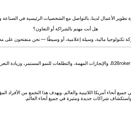
هل أنت مهتم بالشراكة أو التعاون؟
 تكنولوجيا مالية، وسيلة إعلامية، أو وسيطًا — نحن منفتحون على مح
ستقوم باميلا أيضًا بتقديم عرض تقديمي يوضح المهمة الأساسية لشركة B2Broker، والإنجازات المهمة
Latam Family Off إلى تسريع التطور في جميع أنحاء أمريكا اللاتينية والعالم. ويهدف هذا التج