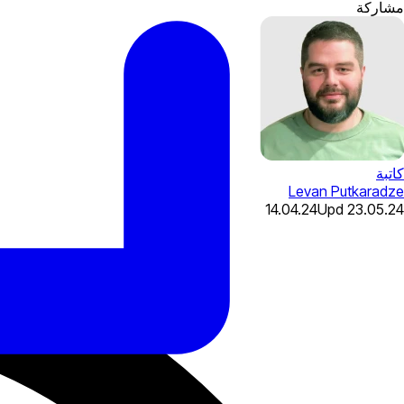
مشاركة
كاتبة
Levan Putkaradze
14.04.24
Upd
23.05.24