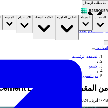
ملاحظات الإصدار
المنتجات
السيولة
الحلول الجاهزة
العلامة البيضاء
الاستخدام
المدونة
ا
الوثائق
الأسعار
B2STORE
اتصل بنا
الصفحة الرئيسية
/
إكسبو
/
من المقرر أن تحضر B2BROKER Latam Family Office Announcement Expo
من المقرر أن تحضر B2BROKER Latam Family Office Announcement Expo
17-18 أبريل, 2024