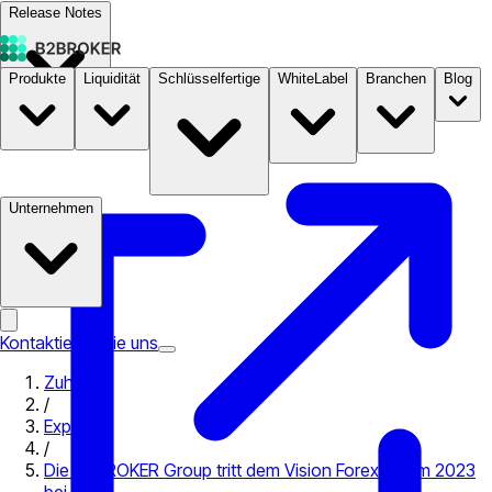
Release Notes
Produkte
Liquidität
Schlüsselfertige
WhiteLabel
Branchen
Blog
Dokumentation
Preise
B2STORE
Unternehmen
Kontaktieren Sie uns
Zuhause
/
Expo
/
Die B2BROKER Group tritt dem Vision Forex Forum 2023