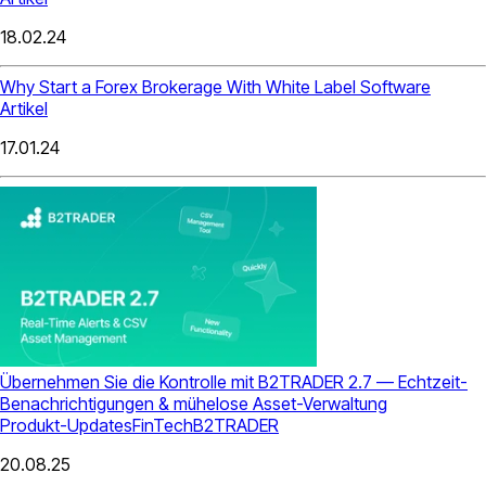
18.02.24
Why Start a Forex Brokerage With White Label Software
Artikel
17.01.24
Übernehmen Sie die Kontrolle mit B2TRADER 2.7 — Echtzeit-
Benachrichtigungen & mühelose Asset-Verwaltung
Produkt-Updates
FinTech
B2TRADER
20.08.25