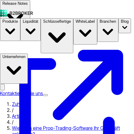
Release Notes
Produkte
Liquidität
Schlüsselfertige
WhiteLabel
Branchen
Blog
Dokumentation
Preise
B2STORE
Unternehmen
Kontaktieren Sie uns
Zuhause
/
Artikel
/
Wie kann eine Prop-Trading-Software Ihr Geschäft