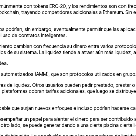
comúnmente con tokens ERC-20, y los rendimientos son con fre
 blockchain, trayendo competidores adicionales a Ethereum. Sin
s podrían, sin embargo, eventualmente permitir que las aplicac
l uso de contratos inteligentes.
dimiento cambian con frecuencia su dinero entre varios protoco
s de su sistema. La liquidez tiende a atraer aún más liquidez, a
dea.
do automatizados (AMM), que son protocolos utilizados en grupo
es de liquidez. Otros usuarios pueden pedir prestado, prestar 
s plataformas cobran tarifas adicionales, que luego se distribu
bable que surjan nuevos enfoques e incluso podrían hacerse ca
sempeñar un papel para alentar el dinero para ser contribuido a
tro lado, se puede generar dando a una cierta piscina cierta li
 distribución. La conclusión es que los proveedores de liquide