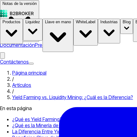
Notas de la versión
Productos
Liquidez
Llave en mano
WhiteLabel
Industrias
Blog
Documentación
Precios
B2STORE
Contáctenos
Página principal
/
Artículos
/
Yield Farming vs. Liquidity Mining: ¿Cuál es la Diferencia?
En esta página
¿Qué es Yield Farming?
¿Qué es la Minería de Liquidez?
La Diferencia Entre Yield Farming y Liquidity Mining