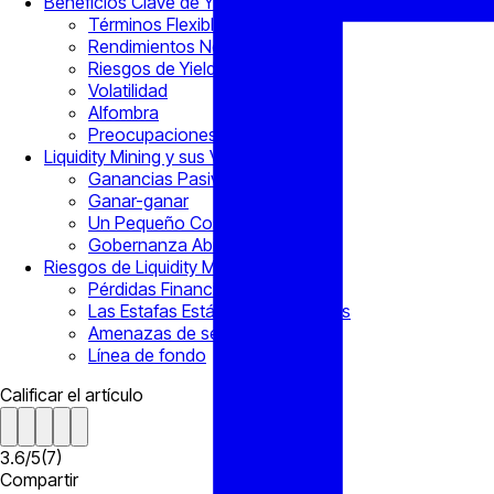
Beneficios Clave de Yield Farming
Términos Flexibles
Rendimientos Notables
Riesgos de Yield farming
Volatilidad
Alfombra
Preocupaciones de Regulación
Liquidity Mining y sus Ventajas
Ganancias Pasivas
Ganar-ganar
Un Pequeño Costo de Entrada
Gobernanza Abierta
Riesgos de Liquidity Mining
Pérdidas Financieras
Las Estafas Están muy Extendidas
Amenazas de seguridad
Línea de fondo
Calificar el artículo
3.6
/
5
(
7
)
Compartir