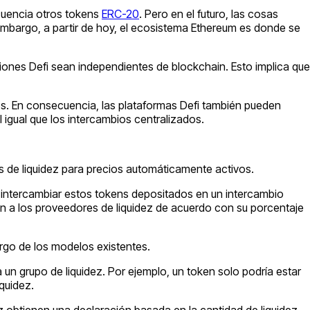
cuencia otros tokens
ERC-20
. Pero en el futuro, las cosas
 embargo, a partir de hoy, el ecosistema Ethereum es donde se
iones Defi sean independientes de blockchain. Esto implica que
los. En consecuencia, las plataformas Defi también pueden
l igual que los intercambios centralizados.
s de liquidez para precios automáticamente activos.
o intercambiar estos tokens depositados en un intercambio
yen a los proveedores de liquidez de acuerdo con su porcentaje
rgo de los modelos existentes.
 un grupo de liquidez. Por ejemplo, un token solo podría estar
quidez.
z obtienen una declaración basada en la cantidad de liquidez