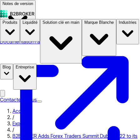
Notes de version
Produits
Liquidité
Solution clé en main
Marque Blanche
Industries
Documentation
Tarifs
B2STORE
Blog
Entreprise
Contactez-nous
Accueil
/
Expo
/
B2BROKER Adds Forex Traders Summit Dubai 2022 to its