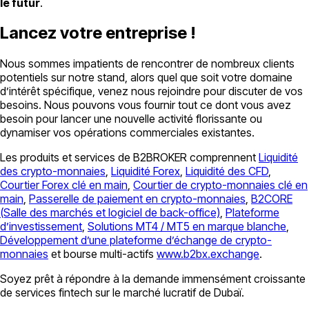
le futur
.
Lancez votre entreprise !
Nous sommes impatients de rencontrer de nombreux clients
potentiels sur notre stand, alors quel que soit votre domaine
d’intérêt spécifique, venez nous rejoindre pour discuter de vos
besoins. Nous pouvons vous fournir tout ce dont vous avez
besoin pour lancer une nouvelle activité florissante ou
dynamiser vos opérations commerciales existantes.
Les produits et services de B2BROKER comprennent
Liquidité
des crypto-monnaies
,
Liquidité Forex
,
Liquidité des CFD
,
Courtier Forex clé en main
,
Courtier de crypto-monnaies clé en
main
,
Passerelle de paiement en crypto-monnaies
,
B2CORE
(Salle des marchés et logiciel de back-office)
,
Plateforme
d’investissement
,
Solutions MT4 / MT5 en marque blanche
,
Développement d’une plateforme d’échange de crypto-
monnaies
et bourse multi-actifs
www.b2bx.exchange
.
Soyez prêt à répondre à la demande immensément croissante
de services fintech sur le marché lucratif de Dubaï.