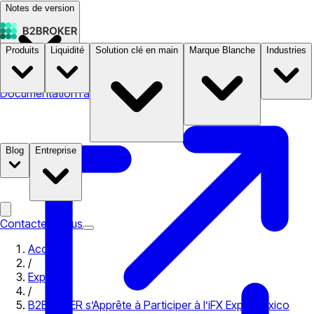
Notes de version
Produits
Liquidité
Solution clé en main
Marque Blanche
Industries
Documentation
Tarifs
B2STORE
Blog
Entreprise
Contactez-nous
Accueil
/
Expo
/
B2BROKER s’Apprête à Participer à l’iFX Expo Mexico