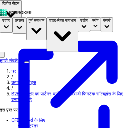
रिलीज़ नोट्स
उत्पाद
तरलता
पूर्ण समाधान
व्हाइट-लेबल समाधान
उद्योग
ब्लॉग
कंपनी
दस्तावेज़
मूल्य निर्धारण
B2STORE
हमसे संपर्क करें
घर
/
उत्पाद अपडेट्स
/
B2BROKER का पार्टनर-वर्स सबसे प्रभावी फिनटेक सॉल्यूशंस के लिए
बनाया गया है
इस पृष्ठ पर
CFD ब्रोकर्स के लिए
मेटाट्रेडर