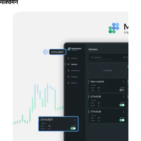
मार्क्समैन