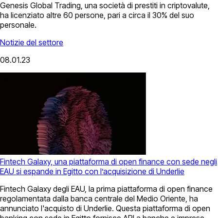
Genesis Global Trading, una società di prestiti in criptovalute,
ha licenziato altre 60 persone, pari a circa il 30% del suo
personale.
Notizie del settore
08.01.23
Fintech Galaxy, una piattaforma di open finance con sede negli
EAU si espande in Egitto con l’acquisizione di Underlie
Fintech Galaxy degli EAU, la prima piattaforma di open finance
regolamentata dalla banca centrale del Medio Oriente, ha
annunciato l'acquisto di Underlie. Questa piattaforma di open
banking con sede in Egitto fornisce API a banche e imprese.