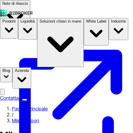
Note di rilascio
Prodotti
Liquidità
Soluzioni chiavi in mano
White Label
Industrie
Documentazione
Prezzi
B2STORE
Blog
Azienda
Contattaci
Pagina principale
/
Milena Moon