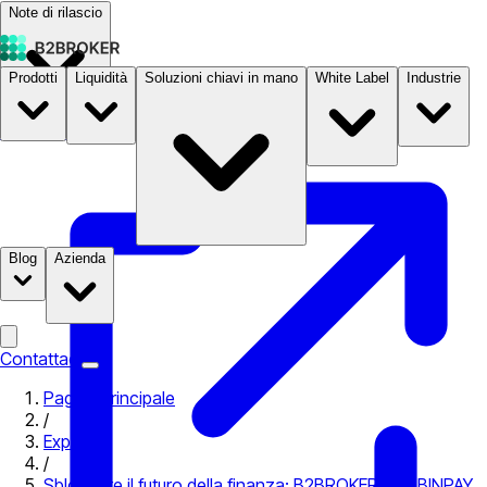
Note di rilascio
Prodotti
Liquidità
Soluzioni chiavi in mano
White Label
Industrie
Documentazione
Prezzi
B2STORE
Blog
Azienda
Contattaci
Pagina principale
/
Expo
/
Sbloccare il futuro della finanza: B2BROKER e B2BINPAY