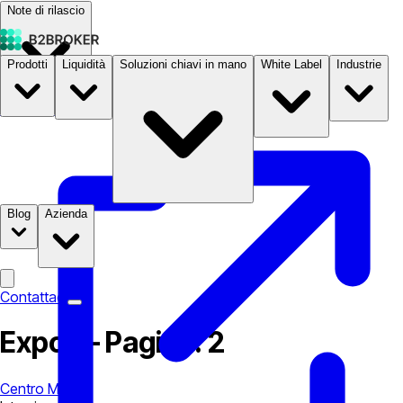
Note di rilascio
Prodotti
Liquidità
Soluzioni chiavi in mano
White Label
Industrie
Documentazione
Prezzi
B2STORE
Blog
Azienda
Contattaci
Expo — Pagina: 2
Centro Media