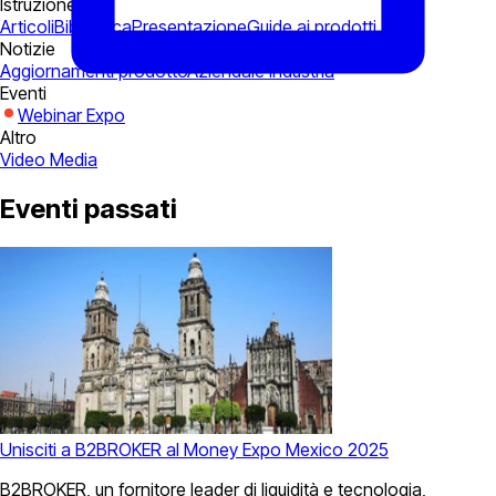
Istruzione
Articoli
Biblioteca
Presentazione
Guide ai prodotti
Notizie
Aggiornamenti prodotto
Aziendale
Industria
Eventi
Webinar
Expo
Altro
Video
Media
Eventi passati
Unisciti a B2BROKER al Money Expo Mexico 2025
B2BROKER, un fornitore leader di liquidità e tecnologia,