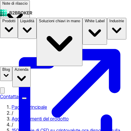
Note di rilascio
Prodotti
Liquidità
Soluzioni chiavi in mano
White Label
Industrie
Documentazione
Prezzi
B2STORE
Blog
Azienda
Contattaci
Pagina principale
/
Aggiornamenti del prodotto
/
150 coppie di CFD su criptovalute ora disponibili sulla