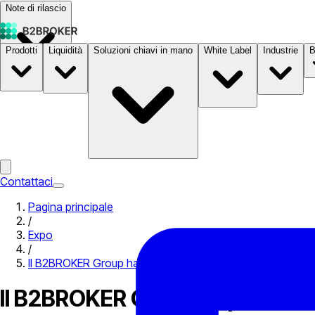
Note di rilascio
Prodotti
Liquidità
Soluzioni chiavi in mano
White Label
Industrie
B
Documentazione
Prezzi
B2STORE
Contattaci
Pagina principale
/
Expo
/
Il B2BROKER Group ha portato soluzioni innovative al C
Il B2BROKER Group ha portato 