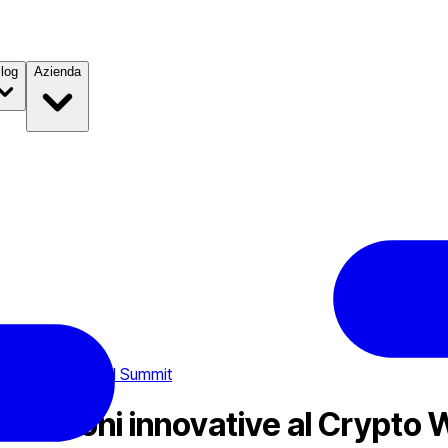
log
Azienda
rypto Week Madrid Summit
soluzioni innovative al Crypt