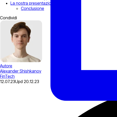
La nostra presentazione
Conclusione
Condividi
Autore
Alexander Shishkanov
FinTech
12.07.23
Upd
20.12.23