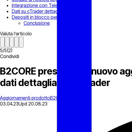
Integrazione con Telegram
Dati su cTrader dettagliati
Depositi in blocco per account clienti
Conclusione
Valuta l’articolo
5
/
5
(
2
)
Condividi
B2CORE presenta un nuovo aggi
dati dettagliati su cTrader
Aggiornamenti prodotto
B2CONNECT
03.04.23
Upd
20.08.23