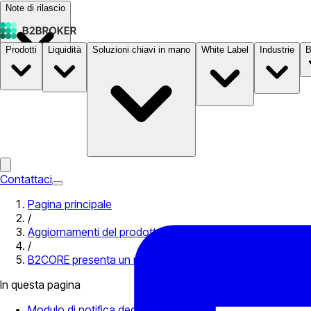
Note di rilascio
Prodotti
Liquidità
Soluzioni chiavi in mano
White Label
Industrie
B
Documentazione
Prezzi
B2STORE
Contattaci
Pagina principale
/
Aggiornamenti del prodotto
/
B2CORE presenta un nuovo aggiornamento: notifiche di eve
In questa pagina
Modulo di notifica degli eventi