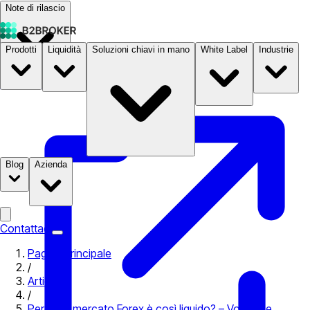
Note di rilascio
Prodotti
Liquidità
Soluzioni chiavi in mano
White Label
Industrie
Documentazione
Prezzi
B2STORE
Blog
Azienda
Contattaci
Pagina principale
/
Articoli
/
Perché il mercato Forex è così liquido? – Volume e