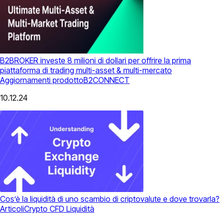
B2BROKER investe 8 milioni di dollari per offrire la prima
piattaforma di trading multi-asset & multi-mercato
Aggiornamenti prodotto
B2CONNECT
10.12.24
Cos’è la liquidità di uno scambio di criptovalute e dove trovarla?
Articoli
Crypto CFD
Liquidità