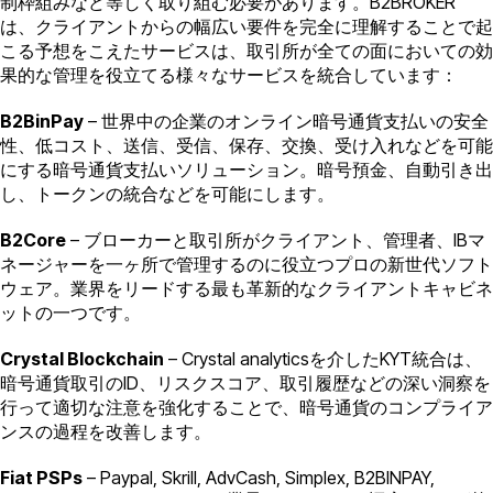
制枠組みなど等しく取り組む必要があります。B2BROKER
は、クライアントからの幅広い要件を完全に理解することで起
こる予想をこえたサービスは、取引所が全ての面においての効
果的な管理を役立てる様々なサービスを統合しています：
B2BinPay
– 世界中の企業のオンライン暗号通貨支払いの安全
性、低コスト、送信、受信、保存、交換、受け入れなどを可能
にする暗号通貨支払いソリューション。暗号預金、自動引き出
し、トークンの統合などを可能にします。
B2Core
– ブローカーと取引所がクライアント、管理者、IBマ
ネージャーを一ヶ所で管理するのに役立つプロの新世代ソフト
ウェア。業界をリードする最も革新的なクライアントキャビネ
ットの一つです。
Crystal Blockchain
– Crystal analyticsを介したKYT統合は、
暗号通貨取引のID、リスクスコア、取引履歴などの深い洞察を
行って適切な注意を強化することで、暗号通貨のコンプライア
ンスの過程を改善します。
Fiat PSPs
– Paypal, Skrill, AdvCash, Simplex, B2BINPAY,