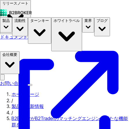
リリースノート
製品
流動性
ターンキー
ホワイトラベル
業界
ブログ
ドキュメント
料金
B2STORE
会社概要
お問い合わせ
ホームページ
/
製品の更新情報
/
B2BrokerがB2Traderのマッチングエンジンに新たな機能
群を追加