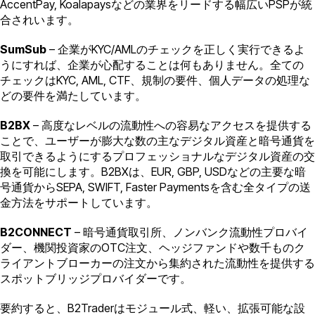
AccentPay, Koalapaysなどの業界をリードする幅広いPSPが統
合されいます。
SumSub
– 企業がKYC/AMLのチェックを正しく実行できるよ
うにすれば、企業が心配することは何もありません。全ての
チェックはKYC, AML, CTF、規制の要件、個人データの処理な
どの要件を満たしています。
B2BX
– 高度なレベルの流動性への容易なアクセスを提供する
ことで、ユーザーが膨大な数の主なデジタル資産と暗号通貨を
取引できるようにするプロフェッショナルなデジタル資産の交
換を可能にします。B2BXは、EUR, GBP, USDなどの主要な暗
号通貨からSEPA, SWIFT, Faster Paymentsを含む全タイプの送
金方法をサポートしています。
B2CONNECT
– 暗号通貨取引所、ノンバンク流動性プロバイ
ダー、機関投資家のOTC注文、ヘッジファンドや数千ものク
ライアントブローカーの注文から集約された流動性を提供する
スポットブリッジプロバイダーです。
要約すると、B2Traderはモジュール式、軽い、拡張可能な設